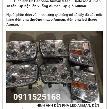
Hình ảnh 02
Badosoc Auman 9 tấn
,
Badosoc Auman
15 tấn, Ốp bậc lên xuống Auman, Ốp gió Auman
Ngoài phần thân vỏ nhựa công ty chúng tôi có đầy đủ các mặt
hàng
đèn pha thường thaco Auman, đèn pha led thaco
Auman.
HÌNH ẢNH ĐÈN PHA LED AUMAN, ĐÈN