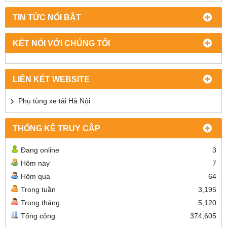
TIN TỨC NỔI BẬT
KẾT NỐI VỚI CHÚNG TÔI
LIÊN KẾT WEBSITE
Phụ tùng xe tải Hà Nội
THỐNG KÊ TRUY CẬP
Đang online
3
Hôm nay
7
Hôm qua
64
Trong tuần
3,195
Trong tháng
5,120
Tổng cộng
374,605