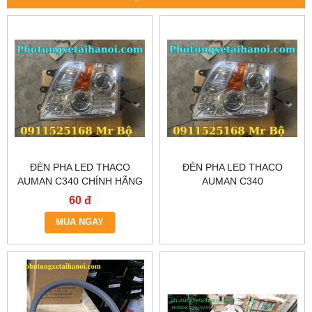
ĐÈN PHA LED THACO
ĐÈN PHA LED THACO
AUMAN C340 CHÍNH HÃNG
AUMAN C340
– GIAO NHANH TẠI HÀ NỘI
60 đ
& TP.HCM
MUA NGAY