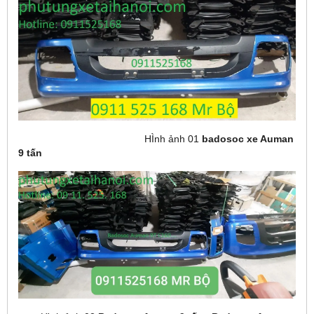
HÌnh ảnh 01
badosoc xe Auman
9 tấn