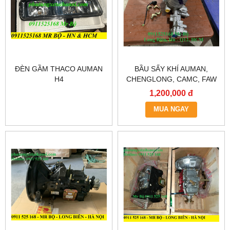
ĐÈN GẦM THACO AUMAN
BẦU SẤY KHÍ AUMAN,
H4
CHENGLONG, CAMC, FAW
1,200,000 đ
MUA NGAY