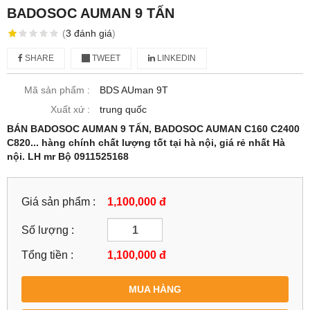
BADOSOC AUMAN 9 TẤN
(
3
đánh giá
)
SHARE
TWEET
LINKEDIN
Mã sản phẩm :
BDS AUman 9T
Xuất xứ :
trung quốc
BÁN BADOSOC AUMAN 9 TẤN, BADOSOC AUMAN C160 C2400
C820... hàng chính chất lượng tốt tại hà nội, giá rẻ nhất Hà
nội. LH mr Bộ 0911525168
Giá sản phẩm :
1,100,000 đ
Số lượng :
Tổng tiền :
1,100,000
đ
MUA HÀNG