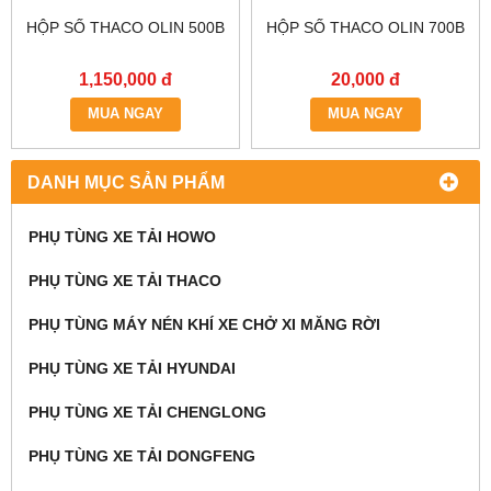
HỘP SỐ THACO OLIN 500B
HỘP SỐ THACO OLIN 700B
1,150,000 đ
20,000 đ
MUA NGAY
MUA NGAY
DANH MỤC SẢN PHẨM
PHỤ TÙNG XE TẢI HOWO
PHỤ TÙNG XE TẢI THACO
PHỤ TÙNG MÁY NÉN KHÍ XE CHỞ XI MĂNG RỜI
PHỤ TÙNG XE TẢI HYUNDAI
PHỤ TÙNG XE TẢI CHENGLONG
PHỤ TÙNG XE TẢI DONGFENG