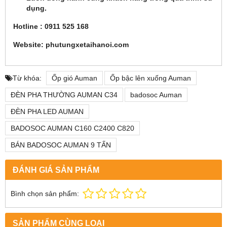
dụng.
Hotline : 0911 525 168
Website: phutungxetaihanoi.com
Từ khóa:
Ốp gió Auman
Ốp bậc lên xuống Auman
ĐÈN PHA THƯỜNG AUMAN C34
badosoc Auman
ĐÈN PHA LED AUMAN
BADOSOC AUMAN C160 C2400 C820
BÁN BADOSOC AUMAN 9 TẤN
ĐÁNH GIÁ SẢN PHẨM
Bình chọn sản phẩm:
SẢN PHẨM CÙNG LOẠI