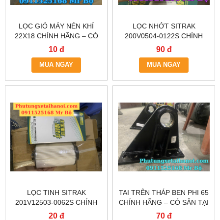
LỌC GIÓ MÁY NÉN KHÍ
LỌC NHỚT SITRAK
22X18 CHÍNH HÃNG – CÓ
200V0504-0122S CHÍNH
SẴN TẠI HÀ NỘI & TP.HCM
HÃNG – CÓ SẴN TẠI HÀ NỘI
10 đ
90 đ
& TP.HCM
MUA NGAY
MUA NGAY
LỌC TINH SITRAK
TAI TRÊN THÁP BEN PHI 65
201V12503-0062S CHÍNH
CHÍNH HÃNG – CÓ SẴN TẠI
HÃNG – GIAO NHANH HN &
HÀ NỘI & TP.HCM
20 đ
70 đ