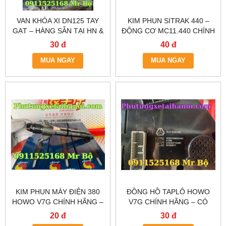
VAN KHÓA XI DN125 TAY
KIM PHUN SITRAK 440 –
GẠT – HÀNG SẴN TẠI HN &
ĐỘNG CƠ MC11.440 CHÍNH
TP.HCM – GIAO TOÀN
HÃNG – GIAO HÀNG
30 đ
40 đ
QUỐC
NHANH TẠI HÀ NỘI &
MUA NGAY
MUA NGAY
TP.HCM
KIM PHUN MÁY ĐIỆN 380
ĐỒNG HỒ TAPLÔ HOWO
HOWO V7G CHÍNH HÃNG –
V7G CHÍNH HÃNG – CÓ
BÁN TẠI HÀ NỘI & TP.HCM
SẴN TẠI HÀ NỘI & TP.HCM
20 đ
30 đ