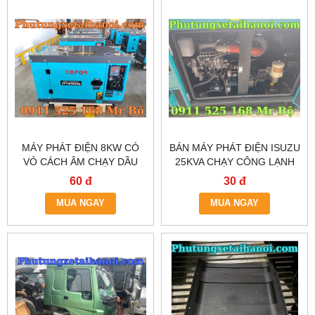
MÁY PHÁT ĐIỆN 8KW CÓ
BÁN MÁY PHÁT ĐIỆN ISUZU
VỎ CÁCH ÂM CHẠY DẦU
25KVA CHẠY CÔNG LẠNH
60 đ
30 đ
MUA NGAY
MUA NGAY