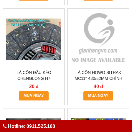
LÁ CÔN ĐẦU KÉO
LÁ CÔN HOWO SITRAK
CHENGLONG H7
MC11* 430/52MM CHÍNH
HÃNG
20 đ
40 đ
MUA NGAY
MUA NGAY
Hotline: 0911.525.168