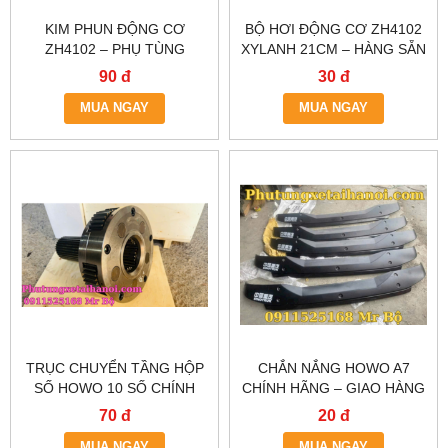
KIM PHUN ĐỘNG CƠ
BỘ HƠI ĐỘNG CƠ ZH4102
ZH4102 – PHỤ TÙNG
XYLANH 21CM – HÀNG SẴN
CHÍNH HÃNG, HÀNG SẴN
KHO HÀ NỘI & TP.HCM
90 đ
30 đ
TẠI HÀ NỘI & TP.HCM
MUA NGAY
MUA NGAY
TRỤC CHUYỂN TẦNG HỘP
CHẮN NẮNG HOWO A7
SỐ HOWO 10 SỐ CHÍNH
CHÍNH HÃNG – GIAO HÀNG
HÃNG – GIAO NHANH HÀ
TẬN NƠI TẠI HÀ NỘI &
70 đ
20 đ
NỘI & TP.HCM
TP.HCM
MUA NGAY
MUA NGAY