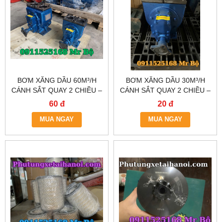
BƠM XĂNG DẦU 60M³/H
BƠM XĂNG DẦU 30M³/H
CÁNH SẮT QUAY 2 CHIỀU –
CÁNH SẮT QUAY 2 CHIỀU –
CHÍNH HÃNG TẠI HN &
CÓ SẴN TẠI HÀ NỘI &
60 đ
20 đ
TP.HCM
TP.HCM
MUA NGAY
MUA NGAY