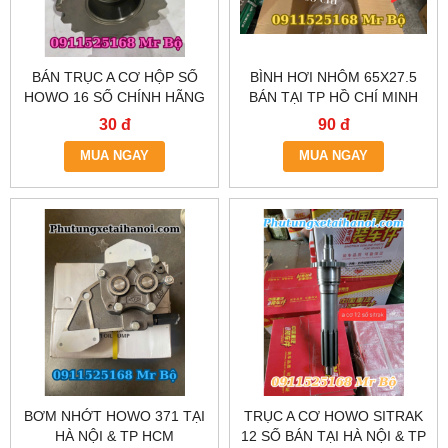
BÁN TRỤC A CƠ HỘP SỐ
BÌNH HƠI NHÔM 65X27.5
HOWO 16 SỐ CHÍNH HÃNG
BÁN TẠI TP HỒ CHÍ MINH
TẠI HÀ NỘI & TP.HCM
30 đ
90 đ
MUA NGAY
MUA NGAY
BƠM NHỚT HOWO 371 TẠI
TRỤC A CƠ HOWO SITRAK
HÀ NỘI & TP HCM
12 SỐ BÁN TẠI HÀ NỘI & TP