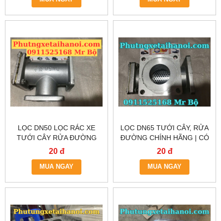
LỌC DN50 LỌC RÁC XE
LỌC DN65 TƯỚI CÂY, RỬA
TƯỚI CÂY RỬA ĐƯỜNG
ĐƯỜNG CHÍNH HÃNG | CÓ
CHẤT LƯỢNG CAO – GIAO
SẴN TẠI HÀ NỘI & TP.HCM
20 đ
20 đ
HÀNG HN & HCM
MUA NGAY
MUA NGAY