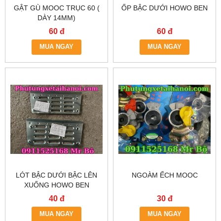
GẬT GÙ MOOC TRỤC 60 (
ỐP BẬC DƯỚI HOWO BEN
DÀY 14MM)
60 đ
60 đ
MUA NGAY
MUA NGAY
LÓT BẬC DƯỚI BẬC LÊN
NGOÀM ẾCH MOOC
XUỐNG HOWO BEN
40 đ
30 đ
MUA NGAY
MUA NGAY