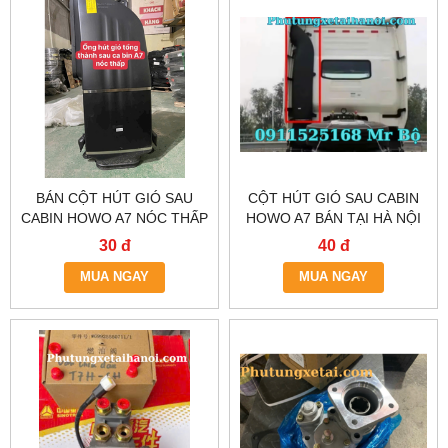
BÁN CỘT HÚT GIÓ SAU
CỘT HÚT GIÓ SAU CABIN
CABIN HOWO A7 NÓC THẤP
HOWO A7 BÁN TẠI HÀ NỘI
TẠI HÀ NỘI
VÀ THÀNH PHỐ HỒ CHÍ
30 đ
40 đ
MINH
MUA NGAY
MUA NGAY