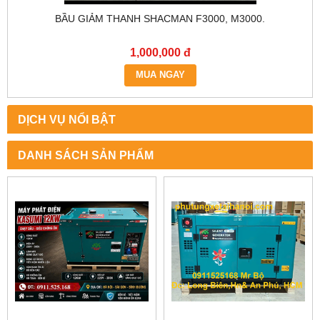
BẦU GIẢM THANH SHACMAN F3000, M3000.
1,000,000 đ
MUA NGAY
DỊCH VỤ NỔI BẬT
DANH SÁCH SẢN PHẨM