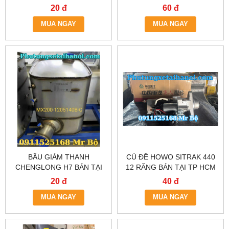
HCM
20 đ
60 đ
MUA NGAY
MUA NGAY
BẦU GIẢM THANH
CỦ ĐỀ HOWO SITRAK 440
CHENGLONG H7 BÁN TẠI
12 RĂNG BÁN TẠI TP HCM
HÀ NỘI & TP HỒ CHÍ MINH
20 đ
40 đ
MUA NGAY
MUA NGAY