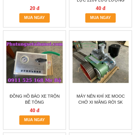
LỰC 220V LƯU LƯỢNG
100L/ PHÚT
20 đ
40 đ
MUA NGAY
MUA NGAY
ĐỒNG HỒ BÁO XE TRỘN
MÁY NÉN KHÍ XE MOOC
BÊ TÔNG
CHỞ XI MĂNG RỜI SK
40 đ
MUA NGAY