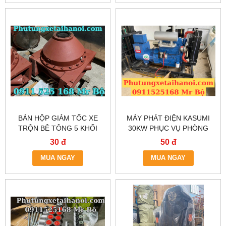
BÁN HỘP GIẢM TỐC XE
MÁY PHÁT ĐIỆN KASUMI
TRỘN BÊ TÔNG 5 KHỐI
30KW PHỤC VỤ PHÒNG
CHÁY CHỮA CHÁY
30 đ
50 đ
MUA NGAY
MUA NGAY