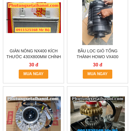
GIÀN NÓNG NX400 KÍCH
BẦU LỌC GIÓ TỔNG
THƯỚC 430X800MM CHÍNH
THÀNH HOWO VX400
HÃNG – GIAO NHANH HN &
CHÍNH HÃNG - CÓ SẴN TẠI
30 đ
30 đ
TP.HCM
HÀ NỘI & TP.HCM
MUA NGAY
MUA NGAY