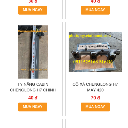
30 đ
40 đ
TP.HCM
MUA NGAY
MUA NGAY
TY NÂNG CABIN
CỔ XẢ CHENGLONG H7
CHENGLONG H7 CHÍNH
MÁY 420
HÃNG | CÓ SẴN TẠI HÀ NỘI
40 đ
70 đ
& TP.HCM
MUA NGAY
MUA NGAY