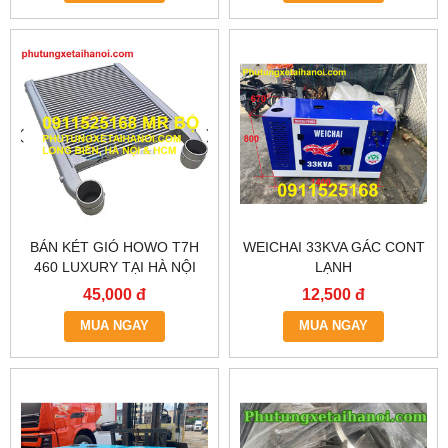
BÁN KÉT GIÓ HOWO T7H
WEICHAI 33KVA GÁC CONT
460 LUXURY TẠI HÀ NỘI
LẠNH
45,000 đ
12,500 đ
MUA NGAY
MUA NGAY