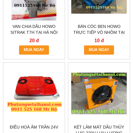
VAN CHIA DẦU HOWO
BÁN CÓC BEN HOWO
SITRAK T7H TẠI HÀ NỘI
TRỰC TIẾP VỎ NHÔM TẠI
HÀ NỘI
20 đ
10 đ
MUA NGAY
MUA NGAY
ĐIỀU HOÀ ÂM TRẦN 24V
KÉT LÀM MÁT DẦU THỦY