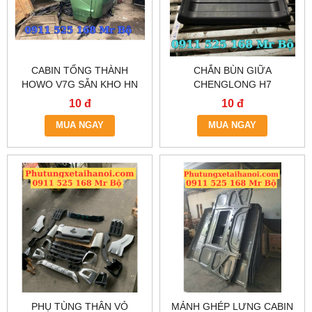
CABIN TỔNG THÀNH
CHẮN BÙN GIỮA
HOWO V7G SẴN KHO HN
CHENGLONG H7
10 đ
10 đ
MUA NGAY
MUA NGAY
PHỤ TÙNG THÂN VỎ
MẢNH GHÉP LƯNG CABIN