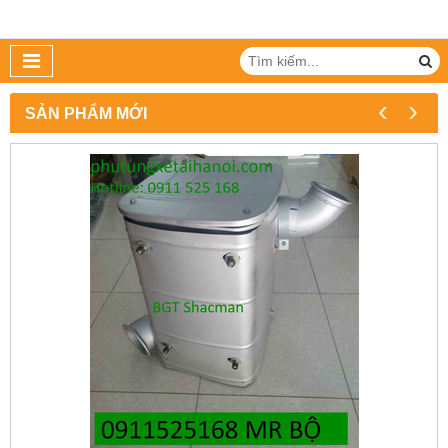
‹
›
SẢN PHẨM MỚI