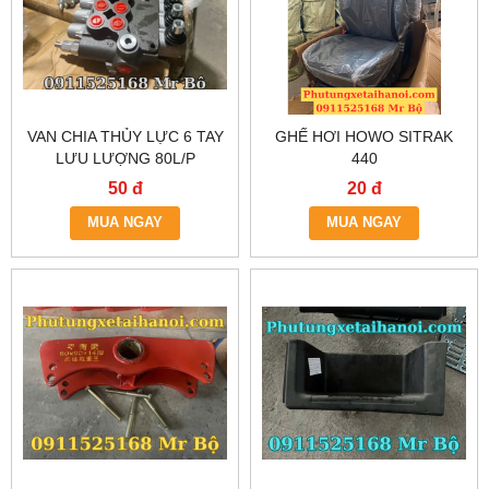
VAN CHIA THỦY LỰC 6 TAY
GHẾ HƠI HOWO SITRAK
LƯU LƯỢNG 80L/P
440
50 đ
20 đ
MUA NGAY
MUA NGAY