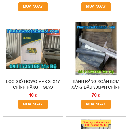
TP.HCM
MUA NGAY
MUA NGAY
LỌC GIÓ HOWO MAX 28X47
BÁNH RĂNG XOẮN BƠM
CHÍNH HÃNG – GIAO
XĂNG DẦU 30M³/H CHÍNH
NHANH TẠI HÀ NỘI &
XÁC CAO – CÓ SẴN TẠI HÀ
40 đ
70 đ
TP.HCM
NỘI & TP.HCM
MUA NGAY
MUA NGAY