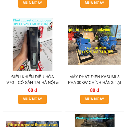
MUA NGAY
MUA NGAY
ĐIỀU KHIỂN ĐIỀU HÒA
MÁY PHÁT ĐIỆN KASUMI 3
V7G– CÓ SẴN TẠI HÀ NỘI &
PHA 30KW CHÍNH HÃNG TẠI
TP.HCM
HN & TP.HCM | MR BỘ 0911
60 đ
80 đ
525 168
MUA NGAY
MUA NGAY