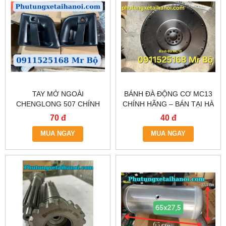
TAY MỞ NGOÀI
BÁNH ĐÀ ĐỘNG CƠ MC13
CHENGLONG 507 CHÍNH
CHÍNH HÃNG – BÁN TẠI HÀ
HÃNG – CÓ HÀNG TẠI HÀ
NỘI & TP.HCM
70 đ
40 đ
NỘI & TP.HCM
MUA NGAY
MUA NGAY