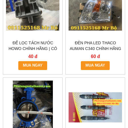
ĐẾ LỌC TÁCH NƯỚC
ĐÈN PHA LED THACO
HOWO CHÍNH HÃNG | CÓ
AUMAN C340 CHÍNH HÃNG
SẴN TẠI HÀ NỘI & TP.HCM
– GIAO NHANH TẠI HÀ NỘI
40 đ
60 đ
& TP.HCM
MUA NGAY
MUA NGAY