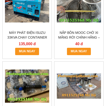
MÁY PHÁT ĐIỆN ISUZU
NẮP BỒN MOOC CHỞ XI
33KVA CHẠY CONTAINER
MĂNG RỜI CHÍNH HÃNG –
LẠNH
GIAO NHANH HÀ NỘI &
135,000 đ
40 đ
TP.HCM
MUA NGAY
MUA NGAY