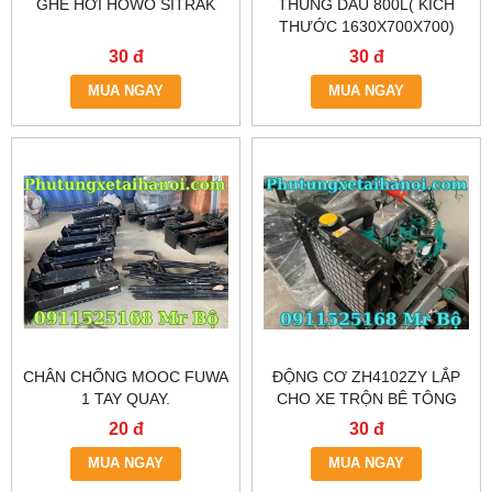
GHẾ HƠI HOWO SITRAK
THÙNG DẦU 800L( KÍCH
THƯỚC 1630X700X700)
30 đ
30 đ
MUA NGAY
MUA NGAY
CHÂN CHỐNG MOOC FUWA
ĐỘNG CƠ ZH4102ZY LẮP
1 TAY QUAY.
CHO XE TRỘN BÊ TÔNG
20 đ
30 đ
MUA NGAY
MUA NGAY