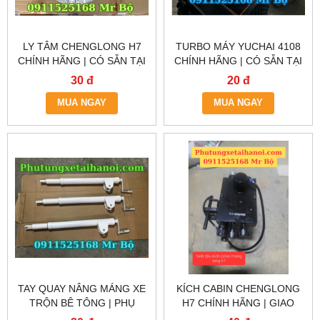
LY TÂM CHENGLONG H7
TURBO MÁY YUCHAI 4108
CHÍNH HÃNG | CÓ SẴN TẠI
CHÍNH HÃNG | CÓ SẴN TẠI
HÀ NỘI & TP.HCM
HÀ NỘI & TP.HCM
30 đ
20 đ
MUA NGAY
MUA NGAY
TAY QUAY NÂNG MÁNG XE
KÍCH CABIN CHENGLONG
TRỘN BÊ TÔNG | PHỤ
H7 CHÍNH HÃNG | GIAO
TÙNG CÓ SẴN HÀ NỘI &
NHANH HÀ NỘI & TP.HCM