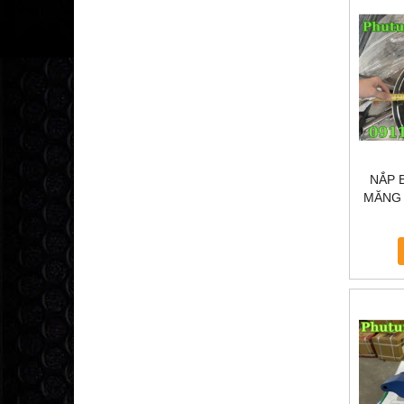
NẮP 
MĂNG 
GIAO