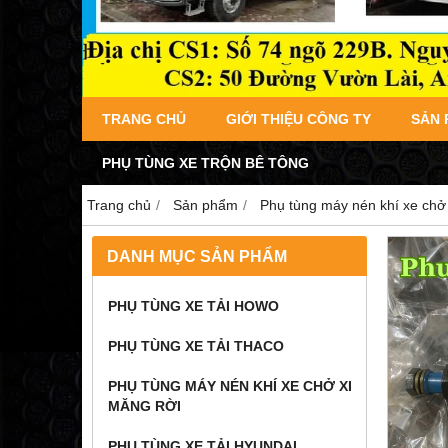
TRANG CHỦ
GIỚI THIỆU CÔNG TY
SẢN
PHỤ TÙNG XE TRỘN BÊ TÔNG
Trang chủ
Sản phẩm
Phụ tùng máy nén khí xe chở 
DANH MỤC SẢN PHẨM
PHỤ TÙNG XE TẢI HOWO
PHỤ TÙNG XE TẢI THACO
PHỤ TÙNG MÁY NÉN KHÍ XE CHỞ XI
MĂNG RỜI
PHỤ TÙNG XE TẢI HYUNDAI