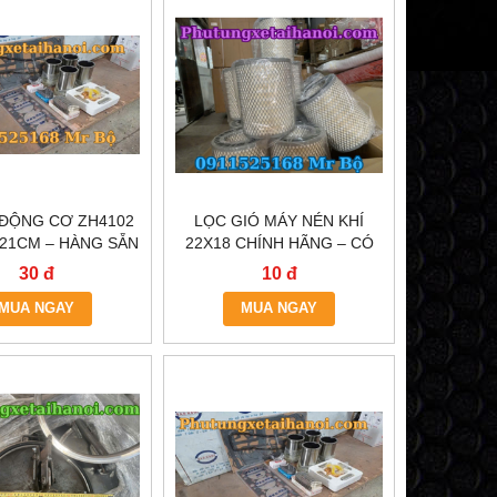
 ĐỘNG CƠ ZH4102
LỌC GIÓ MÁY NÉN KHÍ
21CM – HÀNG SẴN
22X18 CHÍNH HÃNG – CÓ
À NỘI & TP.HCM
SẴN TẠI HÀ NỘI & TP.HCM
30 đ
10 đ
MUA NGAY
MUA NGAY