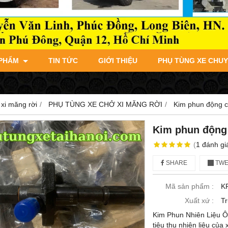
 PHẨM
TIN TỨC
GIỚI THIỆU
PHỤ TÙNG XE CHU
xi măng rời
PHỤ TÙNG XE CHỞ XI MĂNG RỜI
Kim phun động 
Kim phun động
(
1
đánh gi
SHARE
TWE
Mã sản phẩm :
K
Xuất xứ :
T
Kim Phun Nhiên Liệu Ô 
tiêu thụ nhiên liệu của 