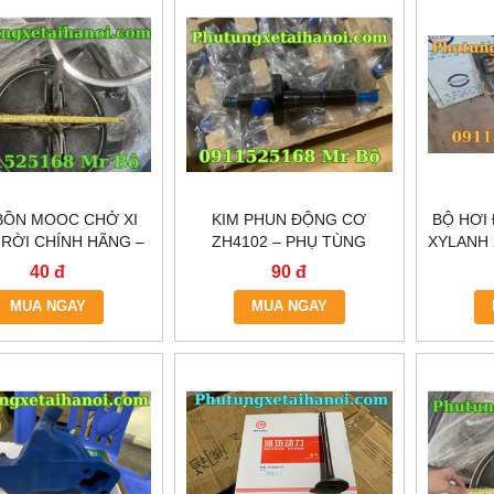
BỒN MOOC CHỞ XI
KIM PHUN ĐỘNG CƠ
BỘ HƠI
RỜI CHÍNH HÃNG –
ZH4102 – PHỤ TÙNG
XYLANH 
 NHANH HÀ NỘI &
CHÍNH HÃNG, HÀNG SẴN
KHO H
40 đ
90 đ
TP.HCM
TẠI HÀ NỘI & TP.HCM
MUA NGAY
MUA NGAY