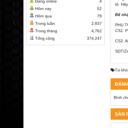
Đang online
4
tô. Hã
Hôm nay
52
Để nhậ
Hôm qua
79
Trong tuần
2,837
PHỤ T
CS1: 
Trong tháng
4,762
Tổng cộng
374,247
CS2: 
SDT/Z
Từ khó
ĐÁNH
Bình ch
SẢN 