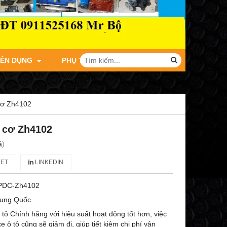
YÊN DỤNG
PHỤ TÙNG XE TẢI JAC
cơ Zh4102
 cơ Zh4102
á
)
ET
LINKEDIN
PDC-Zh4102
rung Quốc
tô Chính hãng với hiệu suất hoạt động tốt hơn, việc
xe ô tô cũng sẽ giảm đi, giúp tiết kiệm chi phí vận