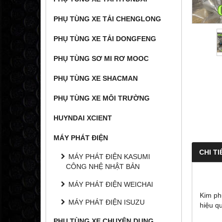
PHỤ TÙNG XE TẢI CHENGLONG
PHỤ TÙNG XE TẢI DONGFENG
PHỤ TÙNG SƠ MI RƠ MOOC
PHỤ TÙNG XE SHACMAN
PHỤ TÙNG XE MÔI TRƯỜNG
HUYNDAI XCIENT
MÁY PHÁT ĐIỆN
CHI TI
MÁY PHÁT ĐIỆN KASUMI
CÔNG NHỆ NHẬT BẢN
MÁY PHÁT ĐIỆN WEICHAI
Kim ph
MÁY PHÁT ĐIỆN ISUZU
hiệu q
PHỤ TÙNG XE CHUYÊN DỤNG