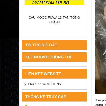
WO
CẦU MOOC FUWA 13 TẤN TỔNG
THÀNH
TIN TỨC NỔI BẬT
KẾT NỐI VỚI CHÚNG TÔI
LIÊN KẾT WEBSITE
Phụ tùng xe tải Hà Nội
THỐNG KÊ TRUY CẬP
Kim ph
dụng. 