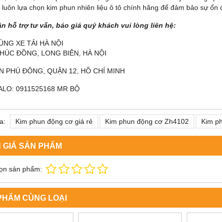
y luôn lựa chọn kim phun nhiên liệu ô tô chính hãng để đảm bảo sự ổn đ
n hỗ trợ tư vấn, báo giá quý khách vui lòng liên hệ:
ÙNG XE TẢI HÀ NỘI
PHÚC ĐỒNG, LONG BIÊN, HÀ NỘI
AN PHÚ ĐÔNG, QUẬN 12, HỒ CHÍ MINH
ALO: 0911525168 MR BỘ
a:
Kim phun động cơ giá rẻ
Kim phun động cơ Zh4102
Kim p
 GIÁ SẢN PHẨM
ọn sản phẩm:
PHẨM CÙNG LOẠI