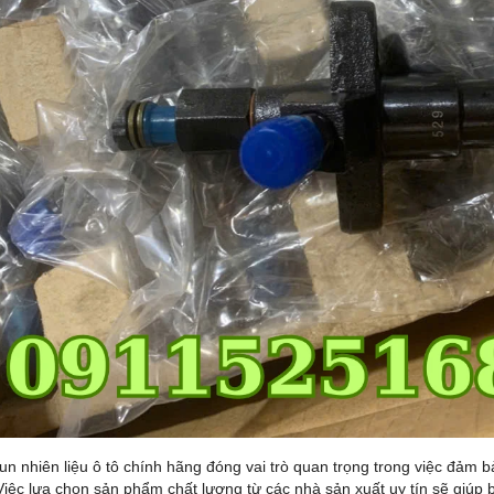
BƠM CAO ÁP 4100
ĐỘNG CƠ 4102 KHÔNG ĐẾ
un nhiên liệu ô tô chính hãng đóng vai trò quan trọng trong việc đảm 
Việc lựa chọn sản phẩm chất lượng từ các nhà sản xuất uy tín sẽ giúp 