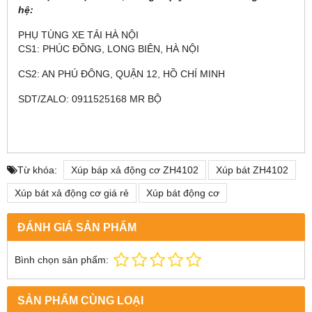
hệ:
PHỤ TÙNG XE TẢI HÀ NỘI
CS1: PHÚC ĐỒNG, LONG BIÊN, HÀ NỘI
CS2: AN PHÚ ĐÔNG, QUẬN 12, HỒ CHÍ MINH
SDT/ZALO: 0911525168 MR BỘ
Từ khóa:
Xúp báp xả động cơ ZH4102
Xúp bát ZH4102
Xúp bát xả động cơ giá rẻ
Xúp bát động cơ
ĐÁNH GIÁ SẢN PHẨM
Bình chọn sản phẩm:
SẢN PHẨM CÙNG LOẠI