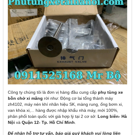
Công ty chúng tôi là đơn vị hàng đầu cung cấp
phụ tùng xe
bồn chở xi măng
rời như: Động cơ lai tổng thành máy
zh4102, máy nén khí nhãn hiệu SK, màng rung, ống bơm xi,
van khóa xi,... hàng được nhập khẩu nhà máy, mới 100%,
phân phối toàn quốc với giá hợp lý tại 2 cơ sở:
Long biên- Hà
Nội
và
Quận 12- Tp. Hồ Chí Minh
.
Để nhận hỗ trợ tư vấn, báo giá quý khách vui lòng liên