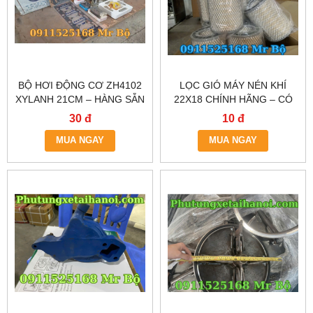
BỘ HƠI ĐỘNG CƠ ZH4102
LỌC GIÓ MÁY NÉN KHÍ
XYLANH 21CM – HÀNG SẴN
22X18 CHÍNH HÃNG – CÓ
KHO HÀ NỘI & TP.HCM
SẴN TẠI HÀ NỘI & TP.HCM
30 đ
10 đ
MUA NGAY
MUA NGAY