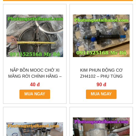
NẮP BỒN MOOC CHỞ XI
KIM PHUN ĐỘNG CƠ
MĂNG RỜI CHÍNH HÃNG –
ZH4102 – PHỤ TÙNG
GIAO NHANH HÀ NỘI &
CHÍNH HÃNG, HÀNG SẴN
40 đ
90 đ
TP.HCM
TẠI HÀ NỘI & TP.HCM
MUA NGAY
MUA NGAY