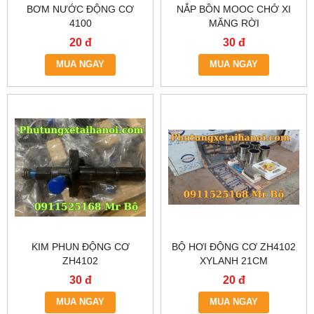
BƠM NƯỚC ĐỘNG CƠ
NẮP BỒN MOOC CHỞ XI
4100
MĂNG RỜI
20 đ
30 đ
MUA NGAY
MUA NGAY
KIM PHUN ĐỘNG CƠ
BỘ HƠI ĐỘNG CƠ ZH4102
ZH4102
XYLANH 21CM
30 đ
20 đ
MUA NGAY
MUA NGAY