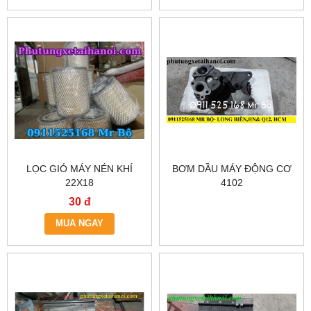
LỌC GIÓ MÁY NÉN KHÍ
BƠM DẦU MÁY ĐỘNG CƠ
22X18
4102
30 đ
MUA NGAY