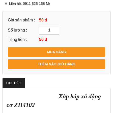
Liên hệ: 0911 525 168 Mr
Giá sản phẩm :
50 đ
Số lượng :
Tổng tiền :
50
đ
MUA HÀNG
THÊM VÀO GIỎ HÀNG
CHI TIẾT
Xúp báp xả động
cơ ZH4102