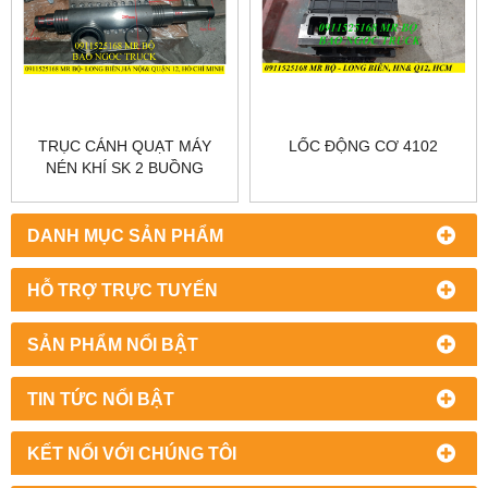
TRỤC CÁNH QUẠT MÁY
LỐC ĐỘNG CƠ 4102
NÉN KHÍ SK 2 BUỒNG
DANH MỤC SẢN PHẨM
HỖ TRỢ TRỰC TUYẾN
SẢN PHẨM NỔI BẬT
TIN TỨC NỔI BẬT
KẾT NỐI VỚI CHÚNG TÔI