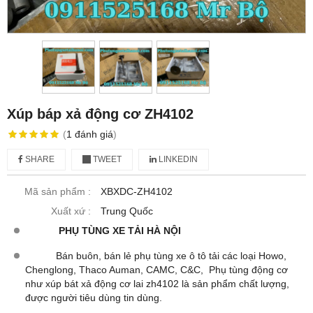
Xúp báp xả động cơ ZH4102
(
1
đánh giá
)
SHARE
TWEET
LINKEDIN
Mã sản phẩm :
XBXDC-ZH4102
Xuất xứ :
Trung Quốc
PHỤ TÙNG XE TẢI HÀ NỘI
Bán buôn, bán lẻ phụ tùng xe ô tô tải các loại Howo,
Chenglong, Thaco Auman, CAMC, C&C, Phụ tùng động cơ
như xúp bát xả động cơ lai zh4102 là sản phẩm chất lượng,
được người tiêu dùng tin dùng.