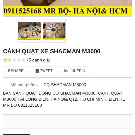
CÁNH QUẠT XE SHACMAN M3000
(
5
đánh giá
)
SHARE
TWEET
LINKEDIN
Mã sản phẩm :
CQ SHACMAN M3000
BÁN CÁNH QUẠT ĐỘNG CƠ SHACMAN M3000. CÁNH QUẠT
M3000 TẠI LONG BIÊN, HÀ NỘI& Q12, HỒ CHÍ MINH. LIÊN HỆ
MR BỘ 0911525168