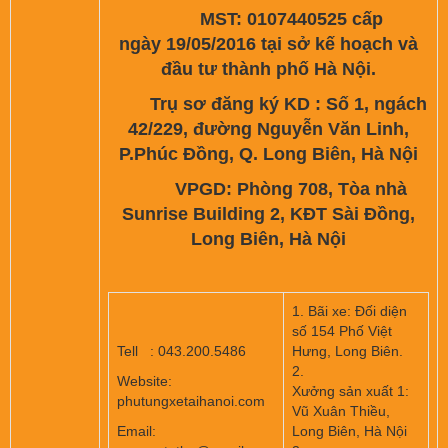
MST: 0107440525 cấp
ngày 19/05/2016 tại sở kế hoạch và
đầu tư thành phố Hà Nội.
Trụ sơ đăng ký KD : Số 1, ngách
42/229, đường Nguyễn Văn Linh,
P.Phúc Đồng, Q. Long Biên, Hà Nội
VPGD: Phòng 708, Tòa nhà
Sunrise Building 2, KĐT Sài Đồng,
Long Biên, Hà Nội
1. Bãi xe: Đối diện
số 154 Phố Việt
Tell : 043.200.5486
Hưng, Long Biên.
2.
Website:
Xưởng sản xuất 1:
phutungxetaihanoi.com
Vũ Xuân Thiều,
Email:
Long Biên, Hà Nội