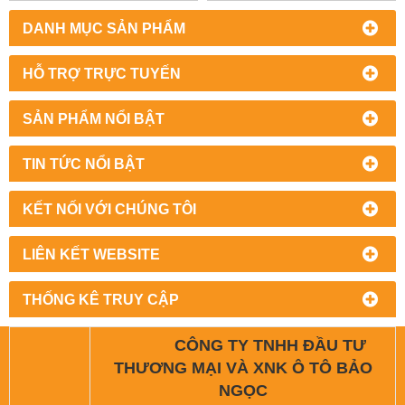
DANH MỤC SẢN PHẨM
HỖ TRỢ TRỰC TUYẾN
SẢN PHẨM NỔI BẬT
TIN TỨC NỔI BẬT
KẾT NỐI VỚI CHÚNG TÔI
LIÊN KẾT WEBSITE
THỐNG KÊ TRUY CẬP
CÔNG TY TNHH ĐẦU TƯ
THƯƠNG MẠI VÀ XNK Ô TÔ BẢO
NGỌC