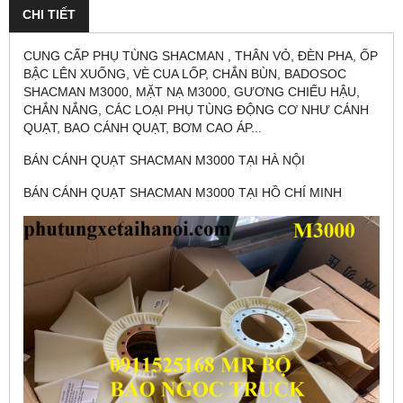
CHI TIẾT
CUNG CẤP PHỤ TÙNG SHACMAN , THÂN VỎ, ĐÈN PHA, ỐP
BẬC LÊN XUỐNG, VÈ CUA LỐP, CHẮN BÙN, BADOSOC
SHACMAN M3000, MẶT NẠ M3000, GƯƠNG CHIẾU HẬU,
CHẮN NẮNG, CÁC LOẠI PHỤ TÙNG ĐỘNG CƠ NHƯ CÁNH
QUẠT, BAO CÁNH QUẠT, BƠM CAO ÁP...
BÁN CÁNH QUẠT SHACMAN M3000 TẠI HÀ NỘI
BÁN CÁNH QUẠT SHACMAN M3000 TẠI HỒ CHÍ MINH