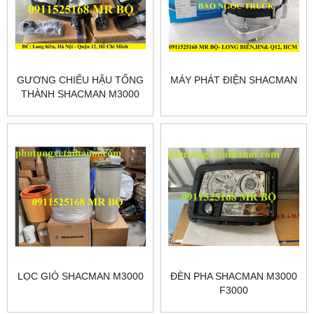
GƯƠNG CHIẾU HẬU TỔNG
MÁY PHÁT ĐIỆN SHACMAN
THÀNH SHACMAN M3000
LỌC GIÓ SHACMAN M3000
ĐÈN PHA SHACMAN M3000
F3000