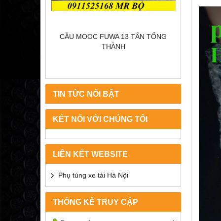
WO
CẦU MOOC FUWA 13 TẤN TỔNG
THÀNH
TIN TỨC NỔI BẬT
KẾT NỐI VỚI CHÚNG TÔI
LIÊN KẾT WEBSITE
Phụ tùng xe tải Hà Nội
THỐNG KÊ TRUY CẬP