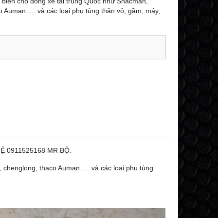
 biến cho dòng xe tải trung Quốc như Shacman,
 Auman..... và các loại phụ tùng thân vỏ, gầm, máy,
Ệ 0911525168 MR BỘ.
chenglong, thaco Auman..... và các loại phụ tùng