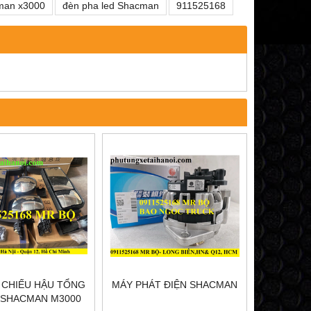
man x3000
đèn pha led Shacman
911525168
CHIẾU HẬU TỔNG
MÁY PHÁT ĐIỆN SHACMAN
 SHACMAN M3000