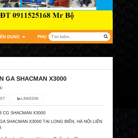
YÊN DỤNG
PHỤ TÙNG XE TẢI JAC
N GA SHACMAN X3000
á
)
ET
LINKEDIN
B CG SHACMAN X3000
GA SHACMAN X3000 TẠI LONG BIÊN, HÀ NỘI LIÊN
Ộ.