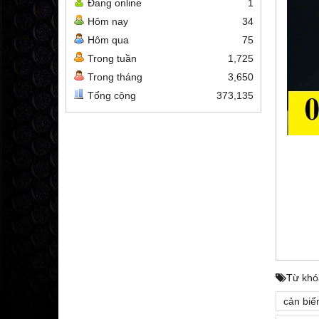
Đang online
1
Hôm nay
34
Hôm qua
75
Trong tuần
1,725
Trong tháng
3,650
Tổng cộng
373,135
HÌNH
Từ khó
cản biế