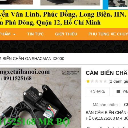
 PHẨM
TIN TỨC
GIỚI THIỆU
PHỤ TÙNG XE CHU
 BIẾN CHÂN GA SHACMAN X3000
CẢM BIẾN CHÂ
(
2
đánh gi
SHARE
TWE
Mã sản phẩm :
C
BÁN CẢM BIẾN CHÂN 
HỆ 0911525168 MR B