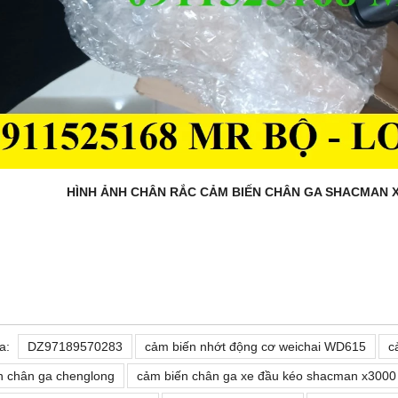
 ẢNH CHÂN RẮC CẢM BIẾN CHÂN GA SHACMAN X
a:
DZ97189570283
cảm biến nhớt động cơ weichai WD615
c
n chân ga chenglong
cảm biến chân ga xe đầu kéo shacman x3000