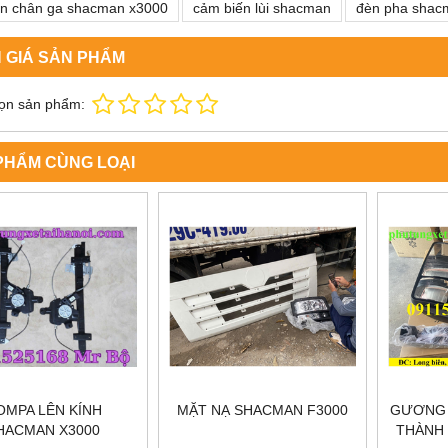
ến chân ga shacman x3000
cảm biến lùi shacman
đèn pha shac
 GIÁ SẢN PHẨM
ọn sản phẩm:
PHẨM CÙNG LOẠI
OMPA LÊN KÍNH
MẶT NẠ SHACMAN F3000
GƯƠNG 
HACMAN X3000
THÀNH