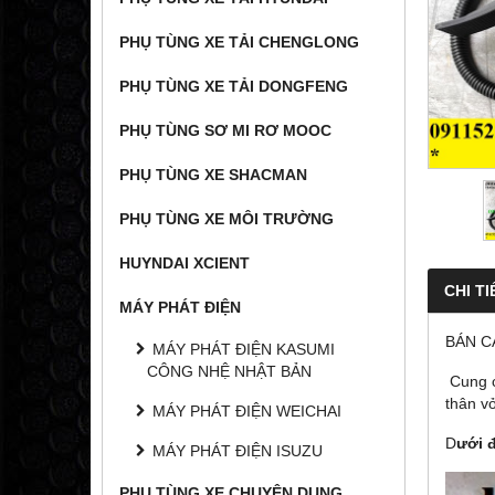
PHỤ TÙNG XE TẢI CHENGLONG
PHỤ TÙNG XE TẢI DONGFENG
PHỤ TÙNG SƠ MI RƠ MOOC
PHỤ TÙNG XE SHACMAN
PHỤ TÙNG XE MÔI TRƯỜNG
HUYNDAI XCIENT
CHI TI
MÁY PHÁT ĐIỆN
BÁN C
MÁY PHÁT ĐIỆN KASUMI
CÔNG NHỆ NHẬT BẢN
Cung c
thân vỏ
MÁY PHÁT ĐIỆN WEICHAI
D
ưới 
MÁY PHÁT ĐIỆN ISUZU
PHỤ TÙNG XE CHUYÊN DỤNG