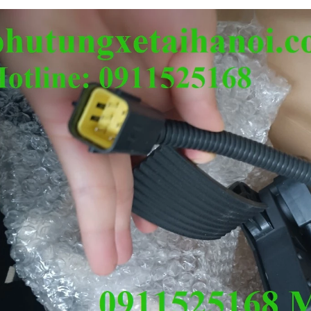
BƠM CAO ÁP 4100
ĐỘNG CƠ 4102 KHÔNG ĐẾ