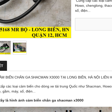
Cung cấp các loại cảm
Howo, chenglong, thaco
số, điện...
ẾT
ẢM BIẾN CHÂN GA SHACMAN X3000 TẠI LONG BIÊN, HÀ NỘI LIÊN H
ấp các loại cảm biến cho dòng xe tải trung Quốc như Shacman, Howo, 
, gầm, máy, số, điện...
đây là hình ảnh cảm biến chân ga shacman x3000