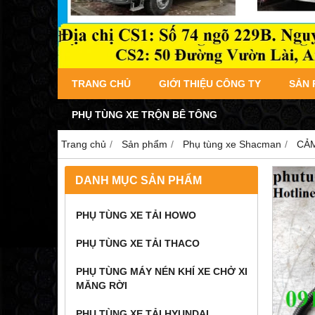
TRANG CHỦ
GIỚI THIỆU CÔNG TY
SẢN
PHỤ TÙNG XE TRỘN BÊ TÔNG
Trang chủ
Sản phẩm
Phụ tùng xe Shacman
CẢM
DANH MỤC SẢN PHẨM
PHỤ TÙNG XE TẢI HOWO
PHỤ TÙNG XE TẢI THACO
PHỤ TÙNG MÁY NÉN KHÍ XE CHỞ XI
MĂNG RỜI
PHỤ TÙNG XE TẢI HYUNDAI