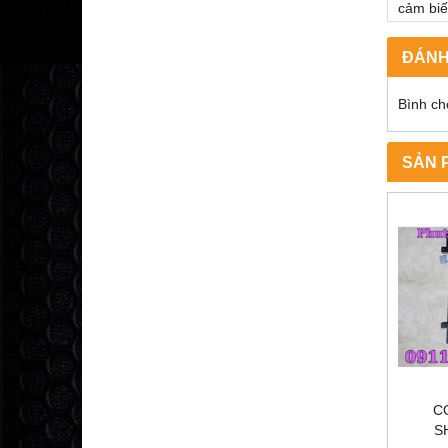
cảm bi
ĐÁNH
Bình ch
SẢN 
C
S