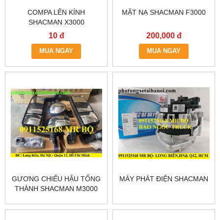
COMPA LÊN KÍNH
MẶT NẠ SHACMAN F3000
SHACMAN X3000
10 đ
200,000 đ
MUA NGAY
MUA NGAY
GƯƠNG CHIẾU HẬU TỔNG
MÁY PHÁT ĐIỆN SHACMAN
THÀNH SHACMAN M3000