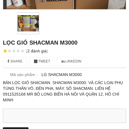
LỌC GIÓ SHACMAN M3000
(
2
đánh giá
)
SHARE
TWEET
LINKEDIN
Mã sản phẩm :
LG SHACMAN M3000
BÁN LỌC GIÓ SHACMAN. SHACMAN M3000. VÀ CÁC LOẠI PHỤ
TÙNG THÂN VỎ, ĐÈN PHA, MÁY, SỐ SHACMAN. LIÊN HỆ
0911525168 MR BỘ LONG BIÊN HÀ NỘI VÀ QUẬN 12, HỒ CHÍ
MINH