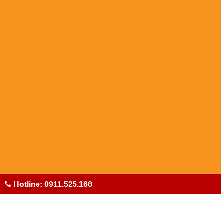
Hotline: 0911.525.168
RẤT HÂN HẠNH ĐƯỢC PHỤC VỤ QUÝ KHÁCH
HÀNG.