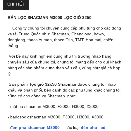
CHI TIẾT
BÁN LỌC SHACMAN M3000 LỌC GIÓ 3250
Công ty chúng tôi chuyên cung cấp phụ tùng cho các dòng
xe tải Trung Quốc như: Shacman, Chenglong, howo,
dongfeng, thaco Auman, thaco Olin, TMT, Hoa mai, chiến
thắng...
Với bề dày kinh nghiệm cũng như thị trường nhập hàng
chuyên sâu của chúng tôi, chúng tôi mang đến cho quí khách
hàng các sản phẩm đúng theo yêu cầu, cũng như giá cả hợp
lý.
Sản phẩm
lọc gió 32x50 Shacman
được chúng tôi nhập
khẩu và phân phối, bên cạnh đó các phụ tùng khác chúng tôi
cũng có cho dòng xe Shacman như:
- mặt nạ shacman M3000, F3000, H3000, X3000
- badosoc cshacman M3000, F3000, H3000, X3000
- đ
èn pha shacman M3000
.... các loại
đèn pha led