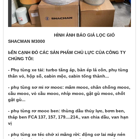
HÌNH ẢNH BÁO GIÁ LỌC GIÓ
SHACMAN M3000
bÊN CẠNH ĐÓ CÁC SẢN PHẨM CHỦ LỰC CỦA CÔNG TY
CHÚNG TÔI:
- Phụ tùng xe tải: turbo tăng áp, bàn ép lá côn, phụ tùng
thân vỏ, hộp số, cabin mộc, cabin tổng thành...
- phụ tùng sơ mi rơ mooc: mâm mooc, chân chống mooc,
cầu mooc, vỏ cầu mooc, nhíp mooc, gật gù mooc, chốt
gật gù...
- phụ tùng rơ mooc ben: thùng dầu thủy lực, bơm ben,
tháp ben FCA 137, 157, 179....214., van chia dầu, van hạn
vị
- phụ tùng xe téc chở xi măng rời: động cơ lai máy nén