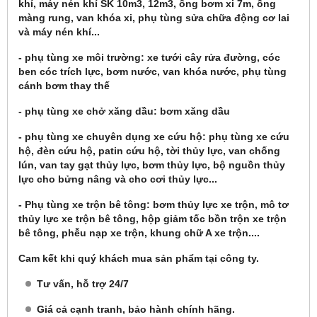
khí, máy nén khí SK 10m3, 12m3, ống bơm xi 7m, ống
màng rung, van khóa xi, phụ tùng sửa chữa động cơ lai
và máy nén khí...
- phụ tùng xe môi trường: xe tưới cây rửa đường, cóc
ben cóc trích lực, bơm nước, van khóa nước, phụ tùng
cánh bơm thay thế
- phụ tùng xe chở xăng dầu: bơm xăng dầu
- phụ tùng xe chuyên dụng xe cứu hộ: phụ tùng xe cứu
hộ, đèn cứu hộ, patin cứu hộ, tời thủy lực, van chống
lún, van tay gạt thủy lực, bơm thủy lực, bộ nguồn thủy
lực cho bửng nâng và cho cơi thủy lực...
- Phụ tùng xe trộn bê tông: bơm thủy lực xe trộn, mô tơ
thủy lực xe trộn bê tông, hộp giảm tốc bồn trộn xe trộn
bê tông, phễu nạp xe trộn, khung chữ A xe trộn....
Cam kết khi quý khách mua sản phẩm tại công ty.
Tư vấn, hỗ trợ 24/7
Giá cả cạnh tranh, bảo hành chính hãng.