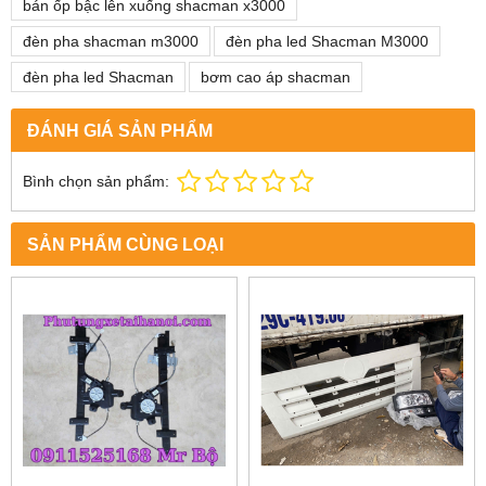
bán ốp bậc lên xuống shacman x3000
đèn pha shacman m3000
đèn pha led Shacman M3000
đèn pha led Shacman
bơm cao áp shacman
ĐÁNH GIÁ SẢN PHẨM
Bình chọn sản phẩm:
SẢN PHẨM CÙNG LOẠI