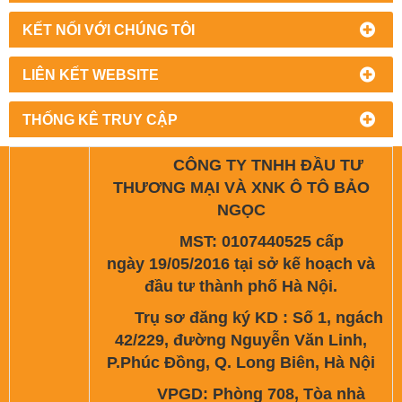
KẾT NỐI VỚI CHÚNG TÔI
LIÊN KẾT WEBSITE
THỐNG KÊ TRUY CẬP
CÔNG TY TNHH ĐẦU TƯ
THƯƠNG MẠI VÀ XNK Ô TÔ BẢO
NGỌC
MST: 0107440525 cấp
ngày 19/05/2016 tại sở kế hoạch và
đầu tư thành phố Hà Nội.
Trụ sơ đăng ký KD : Số 1, ngách
42/229, đường Nguyễn Văn Linh,
P.Phúc Đồng, Q. Long Biên, Hà Nội
VPGD: Phòng 708, Tòa nhà