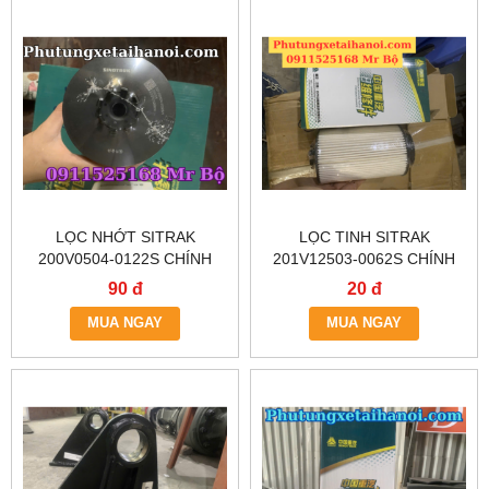
LỌC NHỚT SITRAK
LỌC TINH SITRAK
200V0504-0122S CHÍNH
201V12503-0062S CHÍNH
HÃNG – CÓ SẴN TẠI HÀ NỘI
HÃNG – GIAO NHANH HN &
90 đ
20 đ
& TP.HCM
TP.HCM
MUA NGAY
MUA NGAY