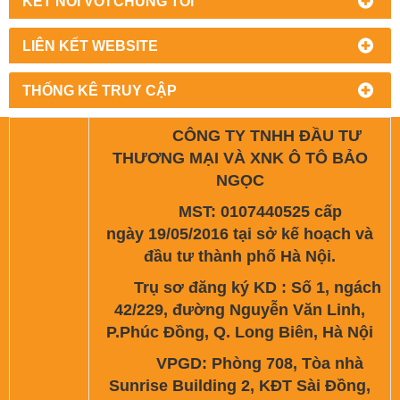
KẾT NỐI VỚI CHÚNG TÔI
LIÊN KẾT WEBSITE
THỐNG KÊ TRUY CẬP
CÔNG TY TNHH ĐẦU TƯ
THƯƠNG MẠI VÀ XNK Ô TÔ BẢO
NGỌC
MST: 0107440525 cấp
ngày 19/05/2016 tại sở kế hoạch và
đầu tư thành phố Hà Nội.
Trụ sơ đăng ký KD : Số 1, ngách
42/229, đường Nguyễn Văn Linh,
P.Phúc Đồng, Q. Long Biên, Hà Nội
VPGD: Phòng 708, Tòa nhà
Sunrise Building 2, KĐT Sài Đồng,