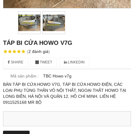
TÁP BI CỬA HOWO V7G
(
2
đánh giá
)
SHARE
TWEET
LINKEDIN
Mã sản phẩm :
TBC Howo v7g
BÁN TÁP BI CỬA HOWO V7G, TÁP BI CỬA HOWO ĐIỆN, CÁC
LOẠI PHỤ TÙNG THÂN VỎ NỘI THẤT, NGOẠI THẤT HOWO TẠI
LONG BIÊN, HÀ NỘI VÀ QUẬN 12, HỒ CHÍ MINH. LIÊN HỆ
0911525168 MR BỘ