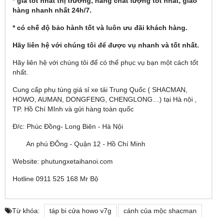
* giá tốt nhất thị trường, hàng chất lượng tốt nhất, giao
hàng nhanh nhất 24h/7.
* có chế độ bảo hành tốt và luôn ưu đãi khách hàng.
Hãy liên hệ với chúng tôi để được vụ nhanh và tốt nhất.
Hãy liên hệ với chúng tôi để có thể phục vụ bạn một cách tốt
nhất.
Cung cấp phụ tùng giá sỉ xe tải Trung Quốc ( SHACMAN,
HOWO, AUMAN, DONGFENG, CHENGLONG…) tại Hà nội ,
TP. Hồ Chí MInh và gửi hàng toàn quốc
Đ/c: Phúc Đồng- Long Biên - Hà Nội
An phú ĐÔng - Quận 12 - Hồ Chí Minh
Website: phutungxetaihanoi.com
Hotline 0911 525 168 Mr Bộ
Từ khóa:
táp bi cửa howo v7g
cánh của mộc shacman