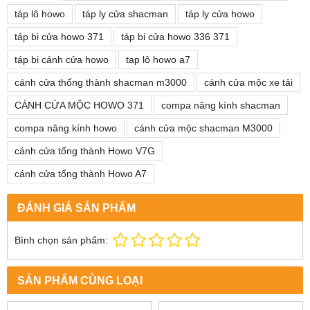
táp lô howo
táp ly cửa shacman
táp ly cửa howo
táp bi cửa howo 371
táp bi cửa howo 336 371
táp bi cánh cửa howo
tap lô howo a7
cánh cửa thổng thành shacman m3000
cánh cửa mộc xe tải
CÁNH CỬA MỘC HOWO 371
compa nâng kính shacman
compa nâng kính howo
cánh cửa mộc shacman M3000
cánh cửa tổng thành Howo V7G
cánh cửa tổng thành Howo A7
ĐÁNH GIÁ SẢN PHẨM
Bình chọn sản phẩm:
SẢN PHẨM CÙNG LOẠI