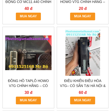
ĐỘNG CƠ MC11.440 CHÍNH
HOWO V7G CHÍNH HÃNG –
HÃNG – GIAO HÀNG
BÁN TẠI HÀ NỘI & TP.HCM
40 đ
20 đ
NHANH TẠI HÀ NỘI &
MUA NGAY
TP.HCM
MUA NGAY
ĐỒNG HỒ TAPLÔ HOWO
ĐIỀU KHIỂN ĐIỀU HÒA
V7G CHÍNH HÃNG – CÓ
V7G– CÓ SẴN TẠI HÀ NỘI &
SẴN TẠI HÀ NỘI & TP.HCM
TP.HCM
30 đ
60 đ
MUA NGAY
MUA NGAY