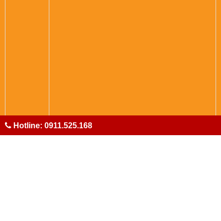
Hotline: 0911.525.168
RẤT HÂN HẠNH ĐƯỢC PHỤC VỤ QUÝ KHÁCH
HÀNG.