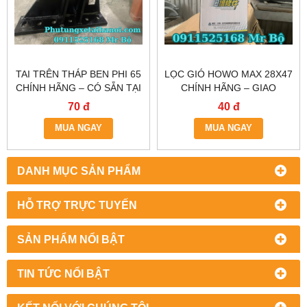
TAI TRÊN THÁP BEN PHI 65
LỌC GIÓ HOWO MAX 28X47
CHÍNH HÃNG – CÓ SẴN TẠI
CHÍNH HÃNG – GIAO
HÀ NỘI & TP.HCM
NHANH TẠI HÀ NỘI &
70 đ
40 đ
TP.HCM
MUA NGAY
MUA NGAY
DANH MỤC SẢN PHẨM
HỖ TRỢ TRỰC TUYẾN
SẢN PHẨM NỔI BẬT
TIN TỨC NỔI BẬT