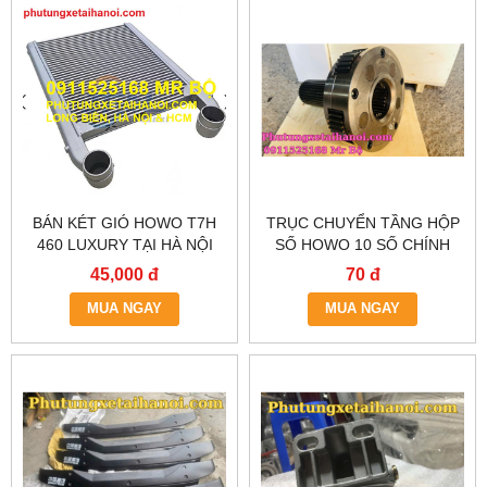
BÁN KÉT GIÓ HOWO T7H
TRỤC CHUYỂN TẦNG HỘP
460 LUXURY TẠI HÀ NỘI
SỐ HOWO 10 SỐ CHÍNH
HÃNG – GIAO NHANH HÀ
45,000 đ
70 đ
NỘI & TP.HCM
MUA NGAY
MUA NGAY