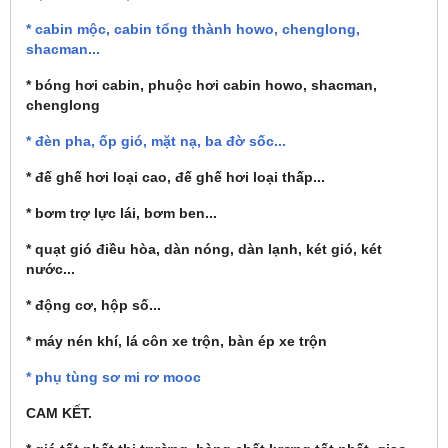
* cabin mộc, cabin tổng thành howo, chenglong,
shacman...
* bóng hơi cabin, phuộc hơi cabin howo, shacman,
chenglong
* đèn pha, ốp gió, mặt nạ, ba đờ sốc...
* đế ghế hơi loại cao, đế ghế hơi loại thấp...
* bơm trợ lực lái, bơm ben...
* quạt gió điều hòa, dàn nóng, dàn lạnh, két gió, két
nước...
* động cơ, hộp số...
* máy nén khí, lá côn xe trộn, bàn ép xe trộn
* phụ tùng sơ mi rơ mooc
CAM KẾT.