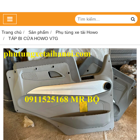
Trang chủ
Sản phẩm
Phụ tùng xe tải Howo
TÁP BI CỬA HOWO V7G