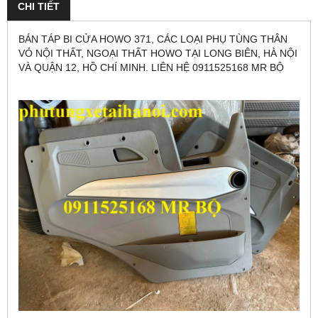
CHI TIẾT
BÁN TÁP BI CỬA HOWO 371, CÁC LOẠI PHỤ TÙNG THÂN
VỎ NỘI THẤT, NGOẠI THẤT HOWO TẠI LONG BIÊN, HÀ NỘI
VÀ QUẬN 12, HỒ CHÍ MINH. LIÊN HỆ 0911525168 MR BỘ