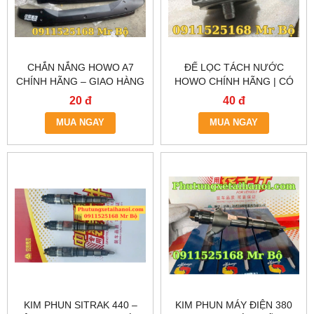
CHẮN NẮNG HOWO A7
ĐẾ LỌC TÁCH NƯỚC
CHÍNH HÃNG – GIAO HÀNG
HOWO CHÍNH HÃNG | CÓ
TẬN NƠI TẠI HÀ NỘI &
SẴN TẠI HÀ NỘI & TP.HCM
20 đ
40 đ
TP.HCM
MUA NGAY
MUA NGAY
KIM PHUN SITRAK 440 –
KIM PHUN MÁY ĐIỆN 380