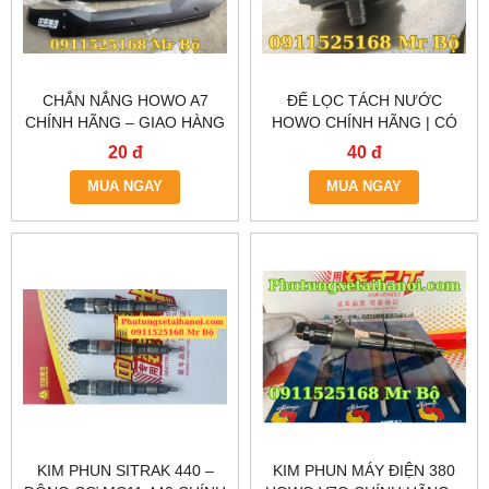
CHẮN NẮNG HOWO A7
ĐẾ LỌC TÁCH NƯỚC
CHÍNH HÃNG – GIAO HÀNG
HOWO CHÍNH HÃNG | CÓ
TẬN NƠI TẠI HÀ NỘI &
SẴN TẠI HÀ NỘI & TP.HCM
20 đ
40 đ
TP.HCM
MUA NGAY
MUA NGAY
KIM PHUN SITRAK 440 –
KIM PHUN MÁY ĐIỆN 380