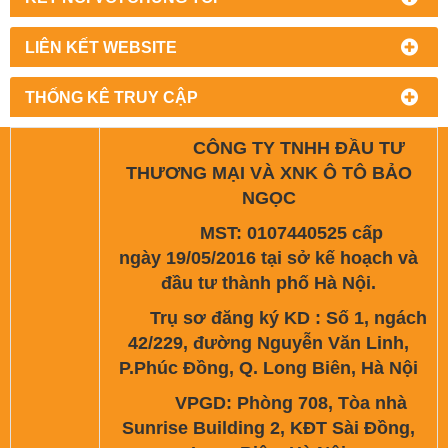
LIÊN KẾT WEBSITE
THỐNG KÊ TRUY CẬP
CÔNG TY TNHH ĐẦU TƯ
THƯƠNG MẠI VÀ XNK Ô TÔ BẢO
NGỌC
MST: 0107440525 cấp
ngày 19/05/2016 tại sở kế hoạch và
đầu tư thành phố Hà Nội.
Trụ sơ đăng ký KD : Số 1, ngách
42/229, đường Nguyễn Văn Linh,
P.Phúc Đồng, Q. Long Biên, Hà Nội
VPGD: Phòng 708, Tòa nhà
Sunrise Building 2, KĐT Sài Đồng,