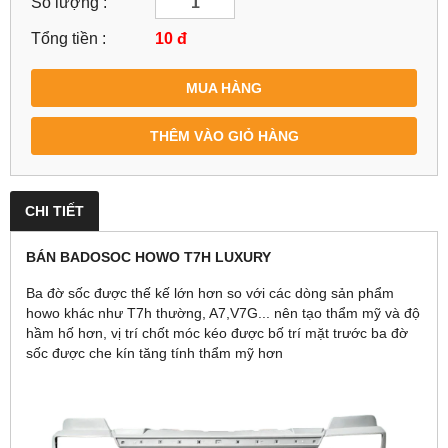
Số lượng :
Tổng tiền :
10
đ
MUA HÀNG
THÊM VÀO GIỎ HÀNG
CHI TIẾT
BÁN
BADOSOC
HOWO T7H LUXURY
Ba đờ sốc được thế kế lớn hơn so với các dòng sản phẩm
howo khác như T7h thường, A7,V7G... nên tạo thẩm mỹ và độ
hầm hố hơn, vị trí chốt móc kéo được bố trí mặt trước ba đờ
sốc được che kín tăng tính thẩm mỹ hơn