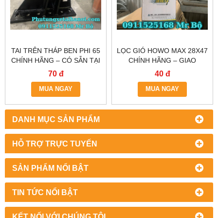
TAI TRÊN THÁP BEN PHI 65
LỌC GIÓ HOWO MAX 28X47
CHÍNH HÃNG – CÓ SẴN TẠI
CHÍNH HÃNG – GIAO
HÀ NỘI & TP.HCM
NHANH TẠI HÀ NỘI &
70 đ
40 đ
TP.HCM
MUA NGAY
MUA NGAY
DANH MỤC SẢN PHẨM
HỖ TRỢ TRỰC TUYẾN
SẢN PHẨM NỔI BẬT
TIN TỨC NỔI BẬT
KẾT NỐI VỚI CHÚNG TÔI