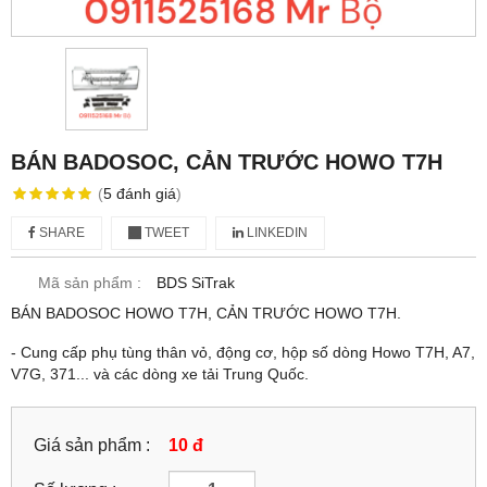
BÁN BADOSOC, CẢN TRƯỚC HOWO T7H
(
5
đánh giá
)
SHARE
TWEET
LINKEDIN
Mã sản phẩm :
BDS SiTrak
BÁN BADOSOC HOWO T7H, CẢN TRƯỚC HOWO T7H.
- Cung cấp phụ tùng thân vỏ, động cơ, hộp số dòng Howo T7H, A7,
V7G, 371... và các dòng xe tải Trung Quốc.
Giá sản phẩm :
10 đ