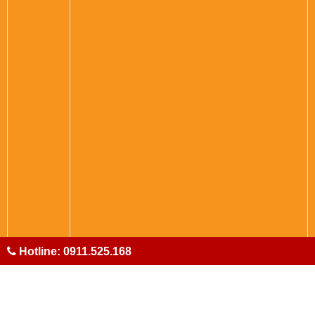
Hotline: 0911.525.168
RẤT HÂN HẠNH ĐƯỢC PHỤC VỤ QUÝ KHÁCH
HÀNG.