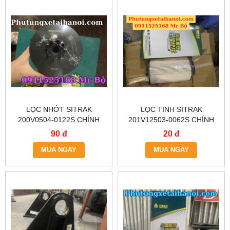
LỌC NHỚT SITRAK
LỌC TINH SITRAK
200V0504-0122S CHÍNH
201V12503-0062S CHÍNH
HÃNG – CÓ SẴN TẠI HÀ NỘI
HÃNG – GIAO NHANH HN &
90 đ
20 đ
& TP.HCM
TP.HCM
MUA NGAY
MUA NGAY