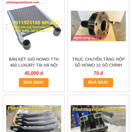
BÁN KÉT GIÓ HOWO T7H
TRỤC CHUYỂN TẦNG HỘP
460 LUXURY TẠI HÀ NỘI
SỐ HOWO 10 SỐ CHÍNH
HÃNG – GIAO NHANH HÀ
45,000 đ
70 đ
NỘI & TP.HCM
MUA NGAY
MUA NGAY