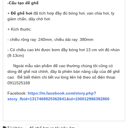
-Cấu tạo đế ghế
+
Đế ghế hơi
đã tích hơp đầy đủ bóng hơi, van chia hơi, ty
giảm chấn, dây chờ hơi
+ Kích thước:
- chiều rộng ray: 240mm, chiều dài ray: 380mm
- Có chiều cao khi được bơm đầy bóng hơi 13 cm với độ nhún
(8-13cm)
Ngoài mẫu sản phẩm đế cao thường chúng tôi cũng có
dòng đế ghế nút chỉnh, đây là phiên bản nâng cấp của đế ghế
cao.
Để biết thêm chi tiết vui lòng liên hệ theo số điện thoại
0911525168
Facebook:
https://m.facebook.com/story.php?
story_fbid=1317468925362641&id=100012986382860