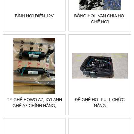
BÌNH HƠI ĐIỆN 12V
BÓNG HƠI, VAN CHIA HƠI
GHẾ HƠI
TY GHẾ HOWO A7, XYLANH
ĐẾ GHẾ HƠI FULL CHỨC
GHẾ A7 CHÍNH HÃNG,
NĂNG
XYLANH THỤT GHẾ ĐẦU
KÉO HOWO A7