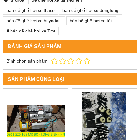
Từ khóa:
đế ghế hơi xe tải siêu êm
bán đế ghế hơi xe thaco
bán đế ghế hơi xe dongfong
bán đế ghế hơi xe huyndai .
bán bệ ghế hơi xe tải.
# bán đế ghế hơi xe Tmt
ĐÁNH GIÁ SẢN PHẨM
Bình chọn sản phẩm:
SẢN PHẨM CÙNG LOẠI