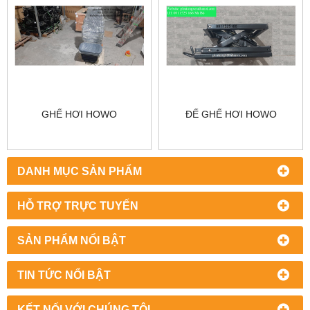
GHẾ HƠI HOWO
ĐẾ GHẾ HƠI HOWO
DANH MỤC SẢN PHẨM
HỖ TRỢ TRỰC TUYẾN
SẢN PHẨM NỔI BẬT
TIN TỨC NỔI BẬT
KẾT NỐI VỚI CHÚNG TÔI