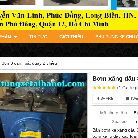
 PHẨM
TIN TỨC
GIỚI THIỆU
PHỤ TÙNG XE CHU
 30m3 cánh sắt quay 2 chiều
Bơm xăng dầu 3
(
1
đánh gi
SHARE
TWE
Mã sản phẩm :
B
Xuất xứ :
T
Bán bơm xe xăng dầu 3
bơm xăng dầu các loạ