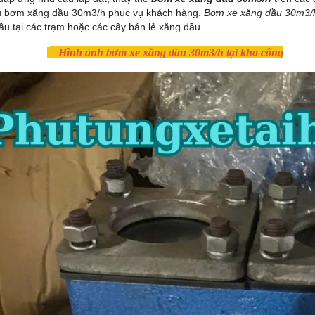
 bơm xăng dầu 30m3/h phục vụ khách hàng.
Bơm xe xăng dầu 30m3/
ầu tại các trạm hoặc các cây bán lẻ xăng dầu.
Hình ảnh bơm xe xăng dầu 30m3/h tại kho công