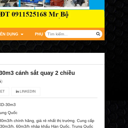
YÊN DỤNG
PHỤ TÙNG XE TẢI JAC
0m3 cánh sắt quay 2 chiều
á
)
ET
LINKEDIN
XD-30m3
rung Quốc
0m3/h chính hãng, giá rẻ nhất thị trường. Cung cấp
i 30m3/h, 60m3/h nhập khẩu Hàn Quốc, Trung Quốc