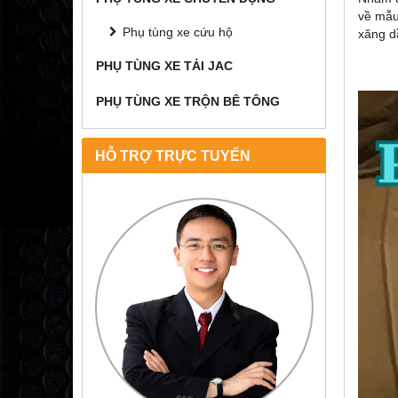
về mẫu
Phụ tùng xe cứu hộ
xăng d
PHỤ TÙNG XE TẢI JAC
PHỤ TÙNG XE TRỘN BÊ TÔNG
HỖ TRỢ TRỰC TUYẾN