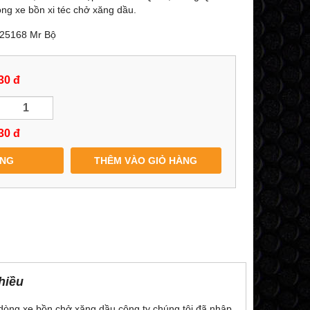
òng xe bồn xi téc chở xăng dầu.
1525168 Mr Bộ
30 đ
30
đ
ÀNG
THÊM VÀO GIỎ HÀNG
hiều
dòng xe bồn chở xăng dầu công ty chúng tôi đã nhập