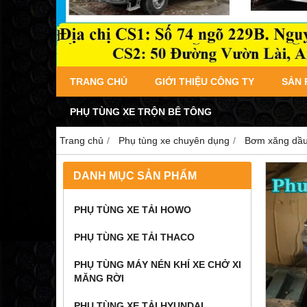
TRANG CHỦ
GIỚI THIỆU CÔNG TY
SẢN
PHỤ TÙNG XE TRỘN BÊ TÔNG
Trang chủ
Phụ tùng xe chuyên dụng
Bơm xăng dầu
DANH MỤC SẢN PHẨM
PHỤ TÙNG XE TẢI HOWO
PHỤ TÙNG XE TẢI THACO
PHỤ TÙNG MÁY NÉN KHÍ XE CHỞ XI
MĂNG RỜI
PHỤ TÙNG XE TẢI HYUNDAI