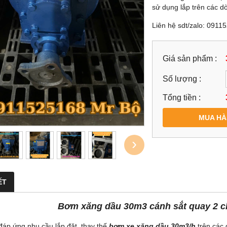
sử dụng lắp trên các d
Liên hệ sdt/zalo: 091
Giá sản phẩm :
Số lượng :
Tổng tiền :
MUA H
›
ẾT
Bơm xăng dầu 30m3 cánh sắt quay 2 c
áp ứng nhu cầu lắp đặt, thay thế
bơm xe xăng dầu 30m3/h
trên các 