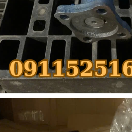
BƠM CAO ÁP 4100
ĐỘNG CƠ 4102 KHÔNG ĐẾ