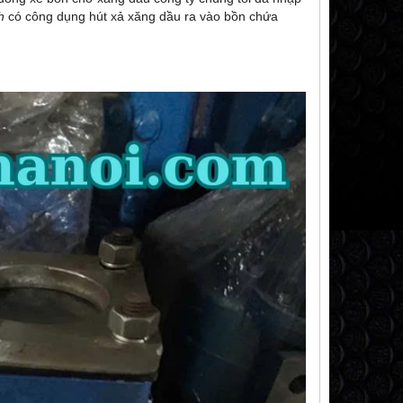
h
có công dụng hút xả xăng dầu ra vào bồn chứa