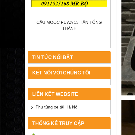
WO
CẦU MOOC FUWA 13 TẤN TỔNG
THÀNH
TIN TỨC NỔI BẬT
KẾT NỐI VỚI CHÚNG TÔI
LIÊN KẾT WEBSITE
Phụ tùng xe tải Hà Nội
THỐNG KÊ TRUY CẬP