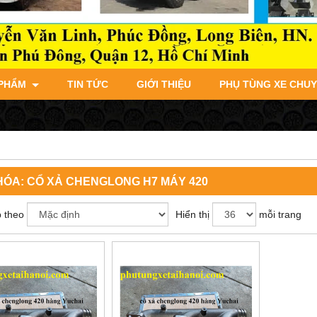
 PHẨM
TIN TỨC
GIỚI THIỆU
PHỤ TÙNG XE CHU
HÓA:
CỔ XẢ CHENGLONG H7 MÁY 420
 theo
Hiển thị
mỗi trang