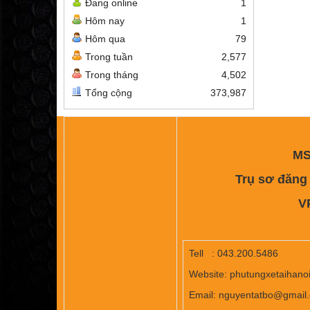
Đang online
1
Hôm nay
1
Hôm qua
79
Trong tuần
2,577
Trong tháng
4,502
Tổng cộng
373,987
MST: 01
Trụ sơ đăng ký 
VPGD: 
Tell : 043.200.5486
Website: phutungxetaihano
Email: nguyentatbo@gmail