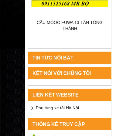
WO
CẦU MOOC FUWA 13 TẤN TỔNG
THÀNH
TIN TỨC NỔI BẬT
KẾT NỐI VỚI CHÚNG TÔI
LIÊN KẾT WEBSITE
Phụ tùng xe tải Hà Nội
THỐNG KÊ TRUY CẬP