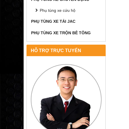
Phụ tùng xe cứu hộ
PHỤ TÙNG XE TẢI JAC
PHỤ TÙNG XE TRỘN BÊ TÔNG
HỖ TRỢ TRỰC TUYẾN