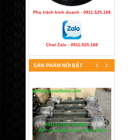
Phụ trách kinh doanh - 0911.525.168
Chat Zalo - 0911.525.168
‹
›
SẢN PHẨM NỔI BẬT