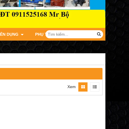
YÊN DỤNG
PHỤ TÙNG XE TẢI JAC
Xem