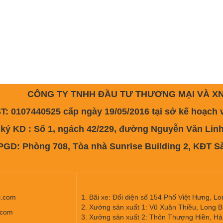
CÔNG TY TNHH ĐẦU TƯ THƯƠNG MẠI VÀ X
07440525 cấp ngày 19/05/2016 tại sở kế hoạch và
KD : Số 1, ngách 42/229, đường Nguyễn Văn Linh, 
Phòng 708, Tòa nhà Sunrise Building 2, KĐT Sài
i.com
1. Bãi xe: Đối diện số 154 Phố Việt Hưng, Lo
2. Xưởng sản xuất 1: Vũ Xuân Thiều, Long B
.com
3. Xưởng sản xuất 2: Thôn Thượng Hiền, Hà