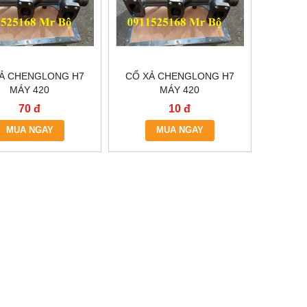
Ả CHENGLONG H7
CỔ XẢ CHENGLONG H7
MÁY 420
MÁY 420
70 đ
10 đ
MUA NGAY
MUA NGAY