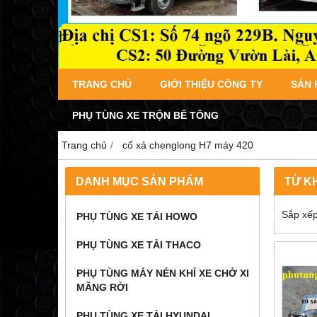
TRANG CHỦ
GIỚI THIỆU CÔNG TY
SẢN
PHỤ TÙNG XE TRỘN BÊ TÔNG
Trang chủ
cổ xả chenglong H7 máy 420
DANH MỤC SẢN PHẨM
TỪ K
Sắp xếp
PHỤ TÙNG XE TẢI HOWO
PHỤ TÙNG XE TẢI THACO
PHỤ TÙNG MÁY NÉN KHÍ XE CHỞ XI
MĂNG RỜI
PHỤ TÙNG XE TẢI HYUNDAI